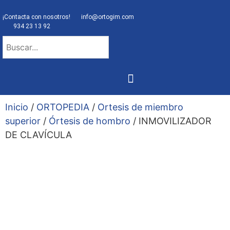
¡Contacta con nosotros!
info@ortogim.com
934 23 13 92
NUESTRA ORTOPEDIA
Inicio
/
ORTOPEDIA
/
Ortesis de miembro
superior
/
Órtesis de hombro
/ INMOVILIZADOR
DE CLAVÍCULA