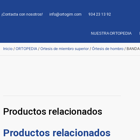
¡Contacta con nosotros!
info@ortogim.com
934 23 13 92
NUESTRA ORTOPEDIA
Inicio
/
ORTOPEDIA
/
Ortesis de miembro superior
/
Órtesis de hombro
/ BANDA
Productos relacionados
Productos relacionados