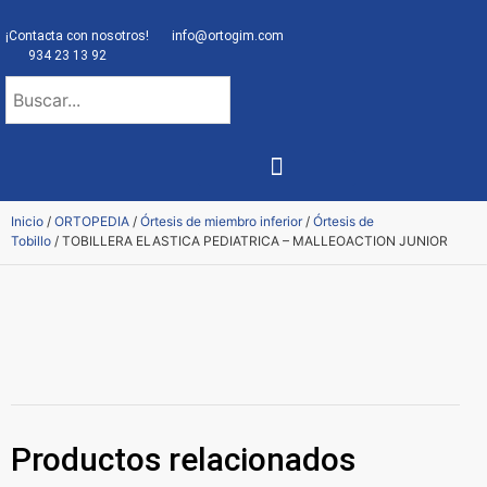
¡Contacta con nosotros!
info@ortogim.com
934 23 13 92
NUESTRA ORTOPEDIA
Inicio
/
ORTOPEDIA
/
Órtesis de miembro inferior
/
Órtesis de
Tobillo
/ TOBILLERA ELASTICA PEDIATRICA – MALLEOACTION JUNIOR
Productos relacionados