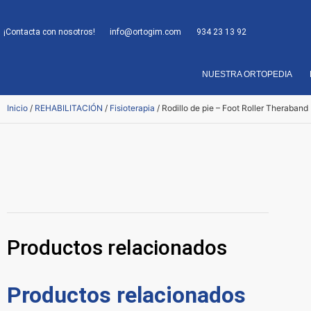
¡Contacta con nosotros!
info@ortogim.com
934 23 13 92
NUESTRA ORTOPEDIA
Inicio
/
REHABILITACIÓN
/
Fisioterapia
/ Rodillo de pie – Foot Roller Theraband
Productos relacionados
Productos relacionados