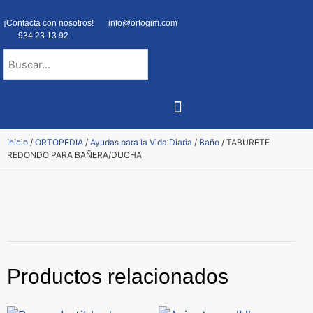
¡Contacta con nosotros!
info@ortogim.com
934 23 13 92
NUESTRA ORTOPEDIA
Inicio
/
ORTOPEDIA
/
Ayudas para la Vida Diaria
/
Baño
/ TABURETE
REDONDO PARA BAÑERA/DUCHA
Productos relacionados