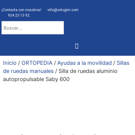
¡Contacta con nosotros!
info@ortogim.com
934 23 13 92
NUESTRA ORTOPEDIA
Inicio
/
ORTOPEDIA
/
Ayudas a la movilidad
/
Sillas
de ruedas manuales
/ Silla de ruedas aluminio
autopropulsable Saby 600