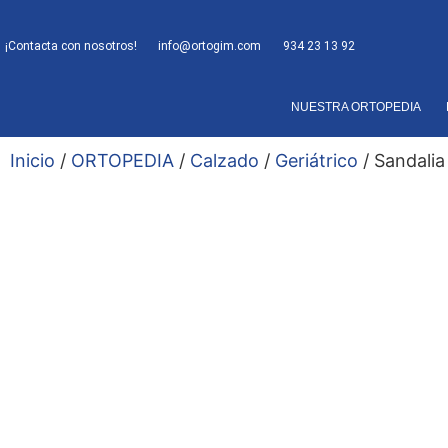
¡Contacta con nosotros!
info@ortogim.com
934 23 13 92
NUESTRA ORTOPEDIA
Inicio
/
ORTOPEDIA
/
Calzado
/
Geriátrico
/ Sandalia