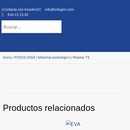
¡Contacta con nosotros!
info@ortogim.com
934 23 13 92
NUESTRA ORTOPEDIA
Inicio
/
PODOLOGÍA
/
Material podológico
/ Resina TS
Productos relacionados