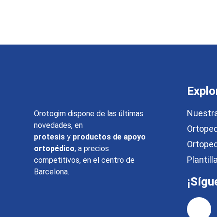
Explo
Nuestra
Orotogim dispone de las últimas
novedades, en
Ortoped
protesis
y
productos de apoyo
Ortope
ortopédico
, a precios
Plantil
competitivos, en el centro de
Barcelona.
¡Sígu