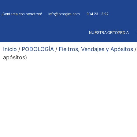
¡Contacta con nosotros!
info@ortogim.com
934 23 13 92
NUESTRA ORTOPEDIA
Inicio
/
PODOLOGÍA
/
Fieltros, Vendajes y Apósitos
/
apósitos)