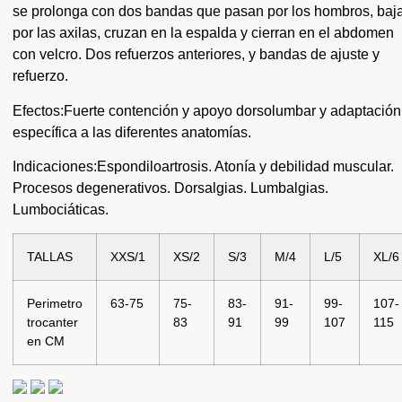
se prolonga con dos bandas que pasan por los hombros, baj
por las axilas, cruzan en la espalda y cierran en el abdomen
con velcro. Dos refuerzos anteriores, y bandas de ajuste y
refuerzo.
Efectos:
Fuerte contención y apoyo dorsolumbar y adaptación
específica a las diferentes anatomías.
Indicaciones:
Espondiloartrosis. Atonía y debilidad muscular.
Procesos degenerativos. Dorsalgias. Lumbalgias.
Lumbociáticas.
TALLAS
XXS/1
XS/2
S/3
M/4
L/5
XL/6
Perimetro
63-75
75-
83-
91-
99-
107-
trocanter
83
91
99
107
115
en CM