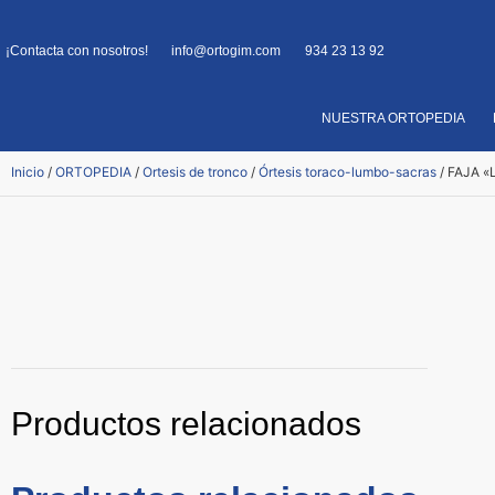
¡Contacta con nosotros!
info@ortogim.com
934 23 13 92
NUESTRA ORTOPEDIA
Inicio
/
ORTOPEDIA
/
Ortesis de tronco
/
Órtesis toraco-lumbo-sacras
/ FAJA 
Productos relacionados