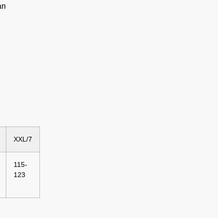
an
XXL/7
115-
123