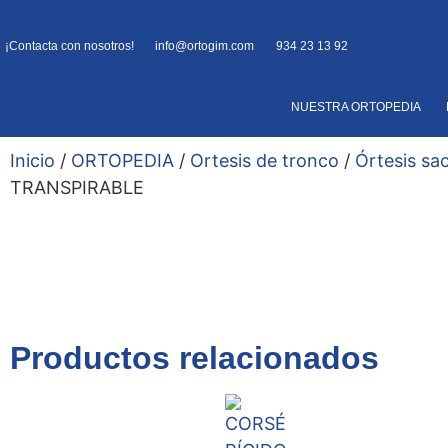
¡Contacta con nosotros!
info@ortogim.com
934 23 13 92
NUESTRA ORTOPEDIA
Inicio
/
ORTOPEDIA
/
Ortesis de tronco
/
Órtesis sa
TRANSPIRABLE
Productos relacionados