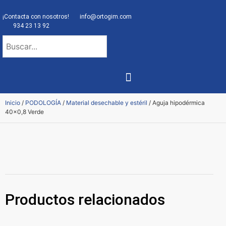
¡Contacta con nosotros!
info@ortogim.com
934 23 13 92
NUESTRA ORTOPEDIA
Inicio
/
PODOLOGÍA
/
Material desechable y estéril
/ Aguja hipodérmica
40×0,8 Verde
Productos relacionados