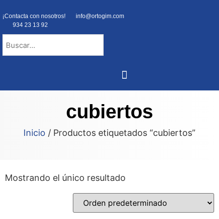
¡Contacta con nosotros!
info@ortogim.com
934 23 13 92
NUESTRA ORTOPEDIA
cubiertos
Inicio
/ Productos etiquetados “cubiertos”
Mostrando el único resultado