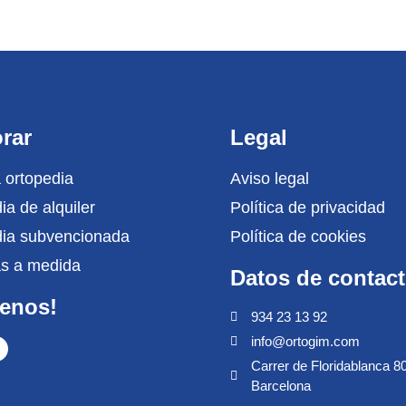
rar
Legal
 ortopedia
Aviso legal
ia de alquiler
Política de privacidad
dia subvencionada
Política de cookies
las a medida
Datos de contac
uenos!
934 23 13 92
info@ortogim.com
Carrer de Floridablanca 8
Barcelona