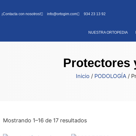
¡Contacta con nosotros!
info@ortogim.com
934 23 13 92
NUESTRA ORTOPEDIA
Protectores 
Inicio
/
PODOLOGÍA
/ P
Mostrando 1–16 de 17 resultados